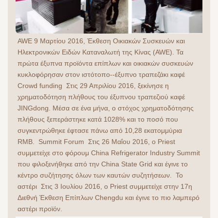
AWE 9 Μαρτίου 2016, Έκθεση Οικιακών Συσκευών και 
Ηλεκτρονικών Ειδών Καταναλωτή της Κίνας (AWE). Τα 
πρώτα έξυπνα προϊόντα επίπλων και οικιακών συσκευών 
κυκλοφόρησαν στον ιστότοπο--έξυπνο τραπεζάκι καφέ  
Crowd funding  Στις 29 Απριλίου 2016, ξεκίνησε η 
χρηματοδότηση πλήθους του έξυπνου τραπεζιού καφέ 
JINGdong. Μέσα σε ένα μήνα, ο στόχος χρηματοδότησης 
πλήθους ξεπεράστηκε κατά 1028% και το ποσό που 
συγκεντρώθηκε έφτασε πάνω από 10,28 εκατομμύρια 
RMB.  Summit Forum  Στις 26 Μαΐου 2016, ο Priest 
συμμετείχε στο φόρουμ China Refrigerator Industry Summit 
που φιλοξενήθηκε από την China State Grid και έγινε το 
κέντρο συζήτησης όλων των καυτών συζητήσεων.  Το 
αστέρι  Στις 3 Ιουλίου 2016, ο Priest συμμετείχε στην 17η 
Διεθνή Έκθεση Επίπλων Chengdu και έγινε το πιο λαμπερό 
αστέρι προϊόν.