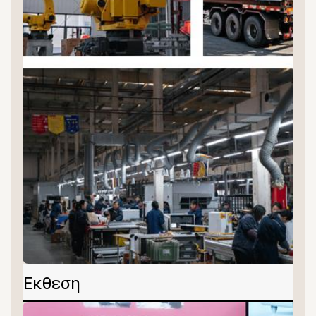
Έκθεση