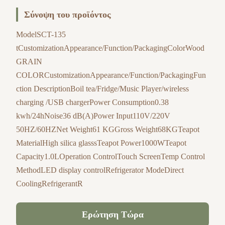
Σύνοψη του προϊόντος
ModelSCT-135
tCustomizationAppearance/Function/PackagingColorWood
GRAIN
COLORCustomizationAppearance/Function/PackagingFun
ction DescriptionBoil tea/Fridge/Music Player/wireless
charging /USB chargerPower Consumption0.38
kwh/24hNoise36 dB(A)Power Input110V/220V
50HZ/60HZNet Weight61 KGGross Weight68KGTeapot
MaterialHigh silica glasssTeapot Power1000WTeapot
Capacity1.0LOperation ControlTouch ScreenTemp Control
MethodLED display controlRefrigerator ModeDirect
CoolingRefrigerantR
Ερώτηση Τώρα