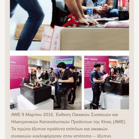
AWE 9 Μαρτίου 2016, Έκθεση Οικιακών Συσκευών και 
Ηλεκτρονικών Καταναλωτικών Προϊόντων της Κίνας (AWE). 
Τα πρώτα έξυπνα προϊόντα επίπλων και οικιακών 
συσκευών κυκλοφόρησαν στον ιστότοπο -- έξυπνο 