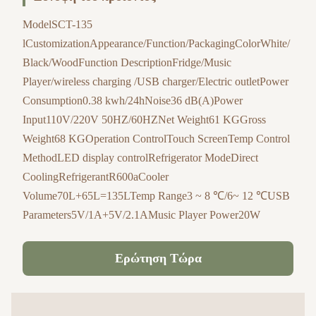
ModelSCT-135
lCustomizationAppearance/Function/PackagingColorWhite/
Black/WoodFunction DescriptionFridge/Music
Player/wireless charging /USB charger/Electric outletPower
Consumption0.38 kwh/24hNoise36 dB(A)Power
Input110V/220V 50HZ/60HZNet Weight61 KGGross
Weight68 KGOperation ControlTouch ScreenTemp Control
MethodLED display controlRefrigerator ModeDirect
CoolingRefrigerantR600aCooler
Volume70L+65L=135LTemp Range3 ~ 8 ℃/6~ 12 ℃USB
Parameters5V/1A+5V/2.1AMusic Player Power20W
Ερώτηση Τώρα