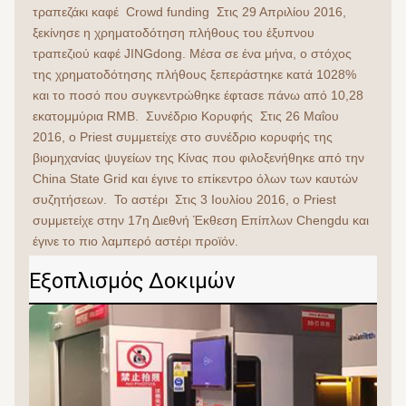
τραπεζάκι καφέ  Crowd funding  Στις 29 Απριλίου 2016, 
ξεκίνησε η χρηματοδότηση πλήθους του έξυπνου 
τραπεζιού καφέ JINGdong. Μέσα σε ένα μήνα, ο στόχος 
της χρηματοδότησης πλήθους ξεπεράστηκε κατά 1028% 
και το ποσό που συγκεντρώθηκε έφτασε πάνω από 10,28 
εκατομμύρια RMB.  Συνέδριο Κορυφής  Στις 26 Μαΐου 
2016, ο Priest συμμετείχε στο συνέδριο κορυφής της 
βιομηχανίας ψυγείων της Κίνας που φιλοξενήθηκε από την 
China State Grid και έγινε το επίκεντρο όλων των καυτών 
συζητήσεων.  Το αστέρι  Στις 3 Ιουλίου 2016, ο Priest 
συμμετείχε στην 17η Διεθνή Έκθεση Επίπλων Chengdu και 
έγινε το πιο λαμπερό αστέρι προϊόν.
Εξοπλισμός Δοκιμών