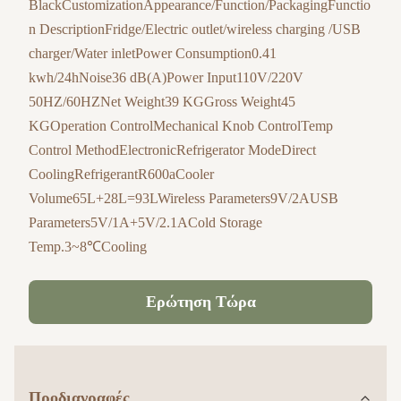
BlackCustomizationAppearance/Function/PackagingFunctio
n DescriptionFridge/Electric outlet/wireless charging /USB
charger/Water inletPower Consumption0.41
kwh/24hNoise36 dB(A)Power Input110V/220V
50HZ/60HZNet Weight39 KGGross Weight45
KGOperation ControlMechanical Knob ControlTemp
Control MethodElectronicRefrigerator ModeDirect
CoolingRefrigerantR600aCooler
Volume65L+28L=93LWireless Parameters9V/2AUSB
Parameters5V/1A+5V/2.1ACold Storage
Temp.3~8℃Cooling
Ερώτηση Τώρα
Προδιαγραφές