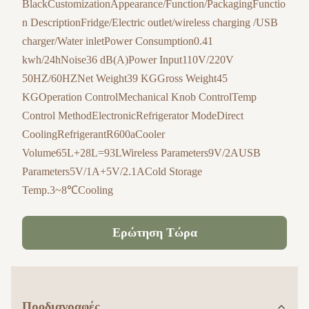
BlackCustomizationAppearance/Function/PackagingFunctio
n DescriptionFridge/Electric outlet/wireless charging /USB
charger/Water inletPower Consumption0.41
kwh/24hNoise36 dB(A)Power Input110V/220V
50HZ/60HZNet Weight39 KGGross Weight45
KGOperation ControlMechanical Knob ControlTemp
Control MethodElectronicRefrigerator ModeDirect
CoolingRefrigerantR600aCooler
Volume65L+28L=93LWireless Parameters9V/2AUSB
Parameters5V/1A+5V/2.1ACold Storage
Temp.3~8℃Cooling
Ερώτηση Τώρα
Προδιαγραφές